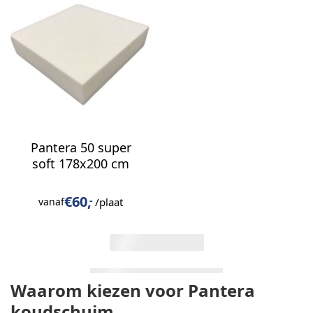
Pantera 50 super
soft 178x200 cm
€
60,
-
/plaat
vanaf
11 van 11 gezien
Waarom kiezen voor Pantera
koudschuim