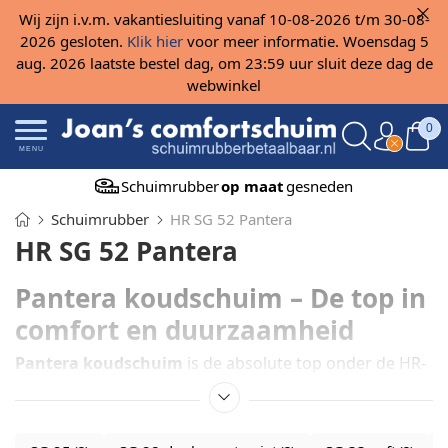
Wij zijn i.v.m. vakantiesluiting vanaf 10-08-2026 t/m 30-08-
2026 gesloten.
Klik hier
voor meer informatie. Woensdag 5
aug. 2026 laatste bestel dag, om 23:59 uur sluit deze dag de
webwinkel
0
MENU
Schuimrubber
op maat
gesneden
Schuimrubber
HR SG 52 Pantera
HR SG 52 Pantera
Pantera koudschuim – De top in
comfort en duurzaamheid
Pantera koudschuim
is de absolute top onder de HR-
schuimen.
Deze hoogwaardige Nederlandse kwaliteit,
geproduceerd door
Draka Interfoam
, staat bekend