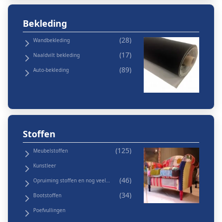
Bekleding
Wandbekleding
Naaldvilt bekleding
Auto-bekleding
Stoffen
Meubelstoffen
Kunstleer
Opruiming stoffen en nog veel
meer
Bootstoffen
Poefvullingen