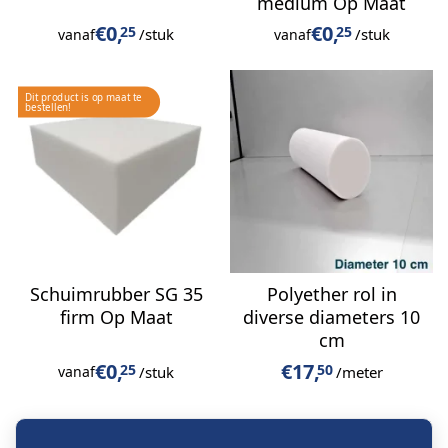
medium Op Maat
€
0,
€
0,
25
25
/stuk
/stuk
vanaf
vanaf
Schuimrubber SG 35
Polyether rol in
firm Op Maat
diverse diameters 10
cm
€
0,
€
17,
25
50
/stuk
/meter
vanaf