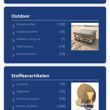
Outdoor
Outdoor stoffen
Outdoor kunstleer
Textileen stof op rol
Pallet kussens
Outdoor kussens
Stoffeerartikelen
Lijmspray
Singelband
Ritsen en schuivers
Stoffeer artikelen