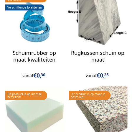
Schuimrubber op
Rugkussen schuin op
maat kwaliteiten
maat
€
0,
€
0,
30
25
vanaf
vanaf