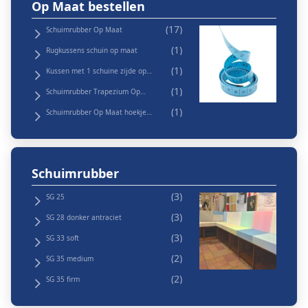
Op Maat bestellen
Schuimrubber Op Maat
Rugkussens schuin op maat
Kussen met 1 schuine zijde op
maat
Schuimrubber Trapezium Op
Maat
Schuimrubber Op Maat hoekje
eraf
Schuimrubber
SG 25
SG 28 donker antraciet
SG 33 soft
SG 35 medium
SG 35 firm