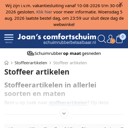
Wij zijn i.v.m. vakantiesluiting vanaf 10-08-2026 t/m 30-08-
2026 gesloten.
Klik hier
voor meer informatie. Woensdag 5
aug. 2026 laatste bestel dag, om 23:59 uur sluit deze dag de
webwinkel
0
MENU
Schuimrubber
op maat
gesneden
Stoffeerartikelen
Stoffeer artikelen
Stoffeer artikelen
Stoffeerartikelen in allerlei
soorten en maten
Bent u op zoek naar
stoffeerartikelen
? Op deze
pagina vindt u een verscheidenheid aan
stoffeermaterialen, in allerlei soorten en maten. Als
hobbyist of vakman met een passie voor stofferen