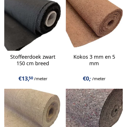
Stoffeerdoek zwart
Kokos 3 mm en 5
150 cm breed
mm
€
13,
€
0,
50
-
/meter
/meter