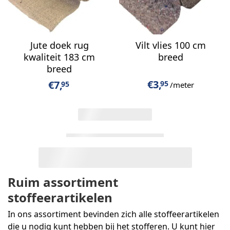
Jute doek rug
Vilt vlies 100 cm
kwaliteit 183 cm
breed
breed
€
3,
€
7,
95
95
/meter
30 van 106 gezien
Ruim assortiment
stoffeerartikelen
In ons assortiment bevinden zich alle stoffeerartikelen
die u nodig kunt hebben bij het stofferen. U kunt hier