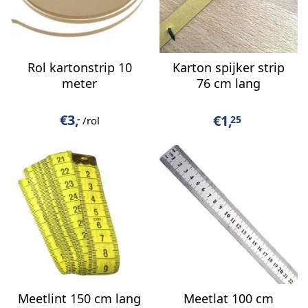
Rol kartonstrip 10
Karton spijker strip
meter
76 cm lang
€
3,
€
1,
-
25
/rol
Meetlint 150 cm lang
Meetlat 100 cm