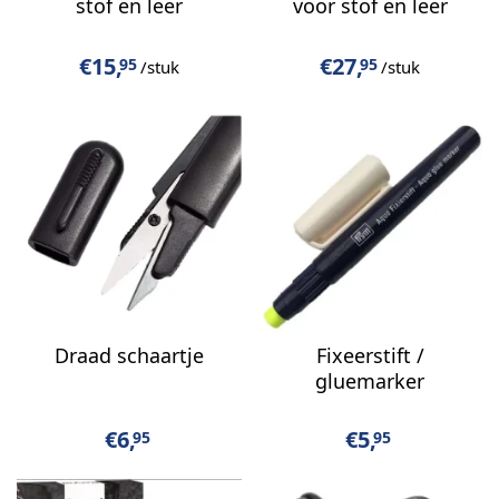
stof en leer
voor stof en leer
€
15,
€
27,
95
95
/stuk
/stuk
Draad schaartje
Fixeerstift /
gluemarker
€
6,
€
5,
95
95