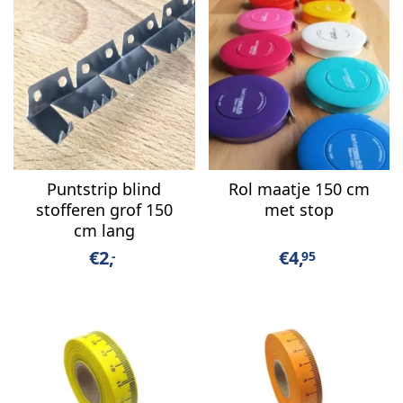
Puntstrip blind
Rol maatje 150 cm
stofferen grof 150
met stop
cm lang
€
2,
€
4,
-
95