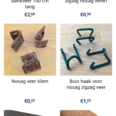
bankveer 100 cm
zigzag nosag veren
lang
€
2,
€
0,
50
30
Nosag veer klem
Buis haak voor
nosag zigzag veer
€
0,
€
1,
35
25