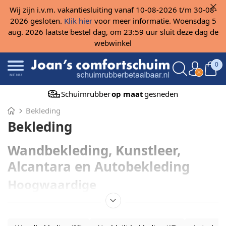
Wij zijn i.v.m. vakantiesluiting vanaf 10-08-2026 t/m 30-08-
2026 gesloten.
Klik hier
voor meer informatie. Woensdag 5
aug. 2026 laatste bestel dag, om 23:59 uur sluit deze dag de
webwinkel
0
MENU
Schuimrubber
op maat
gesneden
Bekleding
Bekleding
Wandbekleding, Kunstleer,
Alcantara en Autobekleding
Hoogwaardige
bekledingsmaterialen voor
wanden en voertuigen