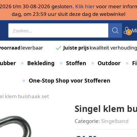
08-2026 t/m 30-08-2026 gesloten.
Klik hier
voor meer inform
dag, om 23:59 uur sluit deze dag de webwinkel
Mi
voorraad
leverbaar
Juiste prijs
kwaliteit verhoudin
ubber
Bekleding
Stoffen
Outdoor
Fi
One-Stop Shop voor Stofferen
el klem buishaak set
Singel klem bu
Categorie:
Singelband