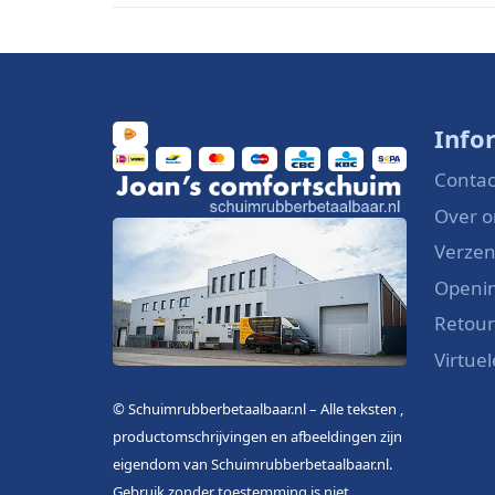
Info
Contac
Over o
Verzen
Openin
Retou
Virtue
© Schuimrubberbetaalbaar.nl – Alle teksten ,
productomschrijvingen en afbeeldingen zijn
eigendom van Schuimrubberbetaalbaar.nl.
Gebruik zonder toestemming is niet