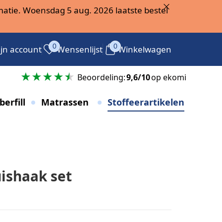
atie. Woensdag 5 aug. 2026 laatste bestel
0
0
jn account
Wensenlijst
Winkelwagen
g
Beoordeling:
9,6/10
op ekomi
berfill
Matrassen
Stoffeerartikelen
ishaak set