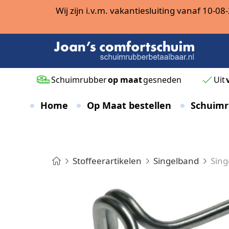
Wij zijn i.v.m. vakantiesluiting vanaf 10-
Schuimrubber
op maat
gesneden
Uit
Home
Op Maat bestellen
Schuimr
Stoffeerartikelen
Singelband
Sing