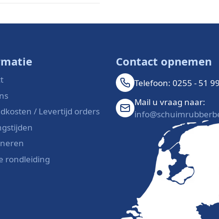
rmatie
Contact opnemen
t
Telefoon: 0255 - 51 9
ns
Mail u vraag naar:
dkosten / Levertijd orders
info@schuimrubberbe
gstijden
rneren
le rondleiding