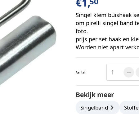
€
1,
50
Singel klem buishaak se
om pirelli singel band t
foto.
prijs per set haak en kl
Worden niet apart verko
Aantal
Bekijk meer
Singelband
Stoffe