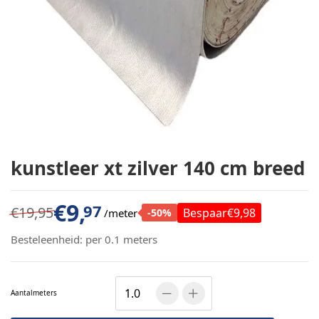
kunstleer xt zilver 140 cm breed
€
9,
97
€
19,95
Bespaar
€9,98
/meter
-
50
%
Besteleenheid:
per 0.1 meters
Aantal
meters