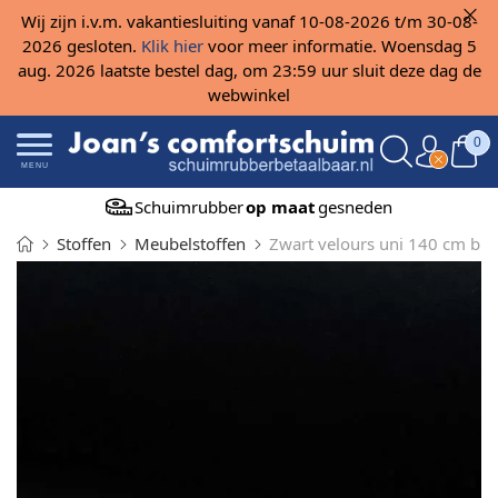
Wij zijn i.v.m. vakantiesluiting vanaf 10-08-2026 t/m 30-08-
2026 gesloten.
Klik hier
voor meer informatie. Woensdag 5
aug. 2026 laatste bestel dag, om 23:59 uur sluit deze dag de
webwinkel
0
MENU
Schuimrubber
op maat
gesneden
Stoffen
Meubelstoffen
Zwart velours uni 140 cm br