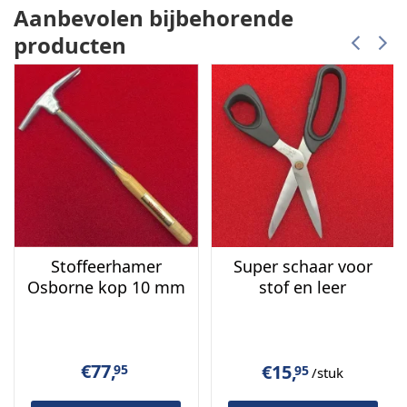
Aanbevolen bijbehorende
Verkrijgbaarheid:
online te bestellen of op te halen
in onze showroom in
IJmuiden
producten
Stoffeerhamer
Super schaar voor
Osborne kop 10 mm
stof en leer
€
77,
€
15,
95
95
/stuk