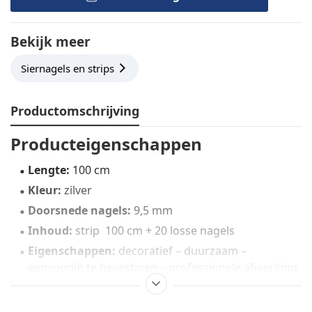
Bekijk meer
Siernagels en strips
Productomschrijving
Producteigenschappen
Lengte:
100 cm
Kleur:
zilver
Doorsnede nagels:
9,5 mm
Inhoud:
strip 100 cm + 20 losse nagels
Eigenschappen:
decoratief – duurzaam –
eenvoudig te bevestigen – professionele afwerking
Toepassing:
afwerking van gestoffeerde meubels,
stoelen, banken en panelen