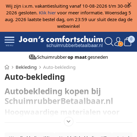
Wij zijn i.v.m. vakantiesluiting vanaf 10-08-2026 t/m 30-08-
2026 gesloten.
Klik hier
voor meer informatie. Woensdag 5
aug. 2026 laatste bestel dag, om 23:59 uur sluit deze dag de
webwinkel
0
MENU
Schuimrubber
op maat
gesneden
Bekleding
Auto-bekleding
Auto-bekleding
Autobekleding kopen bij
SchuimrubberBetaalbaar.nl
Hoogwaardige materialen voor
uw auto-interieur
Nieuwe
autobekleding
nodig? Bij