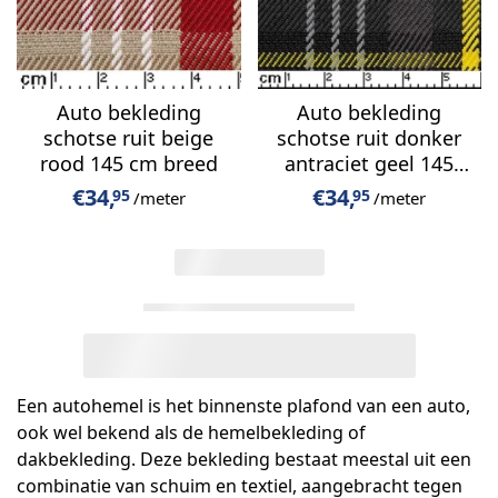
Auto bekleding
Auto bekleding
schotse ruit beige
schotse ruit donker
rood 145 cm breed
antraciet geel 145
cm breed
€
34,
€
34,
95
95
/meter
/meter
30 van 89 gezien
Een autohemel is het binnenste plafond van een auto,
ook wel bekend als de hemelbekleding of
dakbekleding. Deze bekleding bestaat meestal uit een
combinatie van schuim en textiel, aangebracht tegen