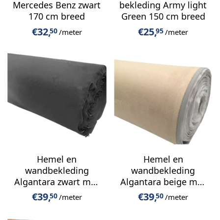
Mercedes Benz zwart
bekleding Army light
170 cm breed
Green 150 cm breed
€
32,
€
25,
50
95
/meter
/meter
Hemel en
Hemel en
wandbekleding
wandbekleding
Algantara zwart met
Algantara beige met
rek
rek
€
39,
€
39,
50
50
/meter
/meter