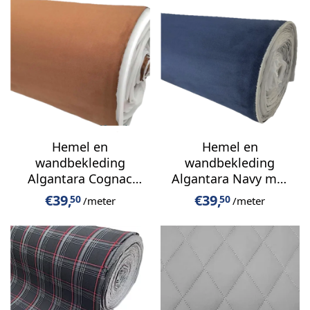
Hemel en
Hemel en
wandbekleding
wandbekleding
Algantara Cognac
Algantara Navy met
met rek
rek
€
39,
€
39,
50
50
/meter
/meter