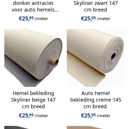
donker antraciet
Skyliner zwart 147
voor auto hemels
cm breed
140 cm breed
€
25,
€
25,
95
95
/meter
/meter
Hemel bekleding
Auto hemel
Skyliner beige 147
bekleding creme 145
cm breed
cm breed.
€
25,
€
25,
95
95
/meter
/meter