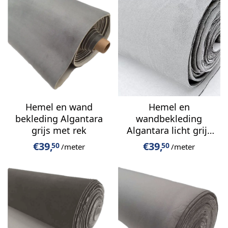
Hemel en wand
Hemel en
bekleding Algantara
wandbekleding
grijs met rek
Algantara licht grijs
met rek
€
39,
€
39,
50
50
/meter
/meter