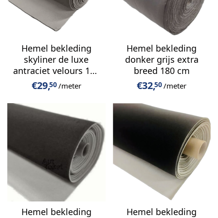
Hemel bekleding
Hemel bekleding
skyliner de luxe
donker grijs extra
antraciet velours 150
breed 180 cm
cm breed
€
29,
€
32,
50
50
/meter
/meter
Hemel bekleding
Hemel bekleding