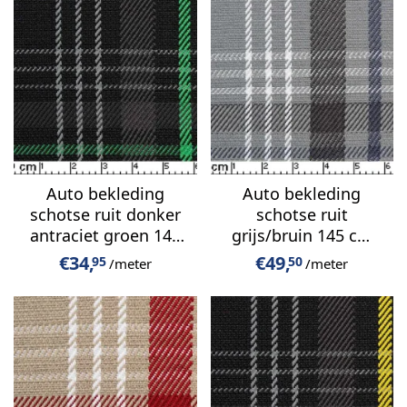
Auto bekleding
Auto bekleding
schotse ruit donker
schotse ruit
antraciet groen 145
grijs/bruin 145 cm
cm breed
breed
€
34,
€
49,
95
50
/meter
/meter