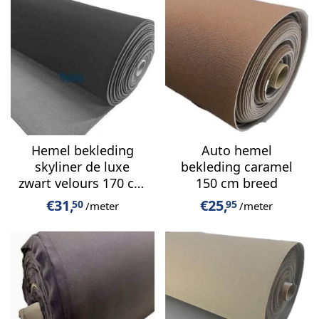
Hemel bekleding
Auto hemel
skyliner de luxe
bekleding caramel
zwart velours 170 cm
150 cm breed
breed
€
31,
€
25,
50
95
/meter
/meter