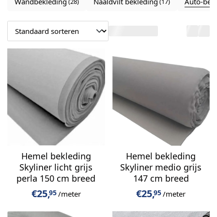
SchuimrubberBetaalbaar.nl
vindt u alles om uw
Wandbekleding
Naaldvilt bekleding
Auto-bek
auto-interieur
professioneel te bekleden. Wij leveren
autostoelbekleding
,
wandbekleding
en
89 Producten
hemelbekleding
van topkwaliteit – geschikt voor
personenauto’s, oldtimers, campers en
bedrijfswagens.
Hemel bekleding
Hemel bekleding
Skyliner licht grijs
Skyliner medio grijs
perla 150 cm breed
147 cm breed
€
25,
€
25,
95
95
/meter
/meter