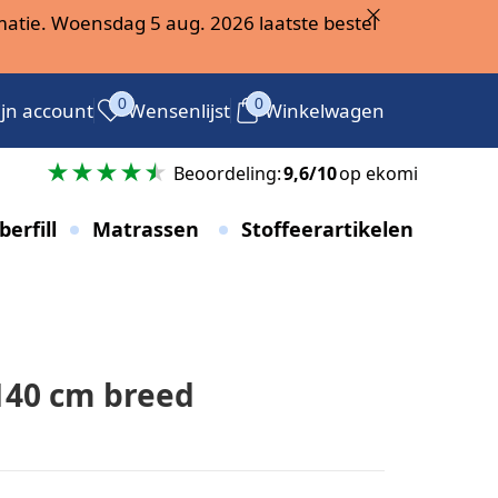
atie. Woensdag 5 aug. 2026 laatste bestel
0
0
jn account
Wensenlijst
Winkelwagen
g
Beoordeling:
9,6/10
op ekomi
berfill
Matrassen
Stoffeerartikelen
 140 cm breed