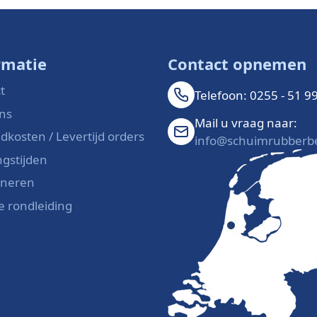
rmatie
Contact opnemen
t
Telefoon: 0255 - 51 9
ns
Mail u vraag naar:
dkosten / Levertijd orders
info@schuimrubberbe
gstijden
rneren
le rondleiding