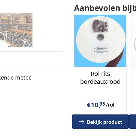
Aanbevolen bij
Rol rits
kende meter.
bordeauxrood
€
10,
95
/rol
Bekijk product