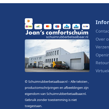
Info
Contac
Over o
Verzen
Openin
Retou
Virtue
© Schuimrubberbetaalbaar.nl – Alle teksten ,
productomschrijvingen en afbeeldingen zijn
eigendom van Schuimrubberbetaalbaar.nl.
Gebruik zonder toestemming is niet
toegestaan.