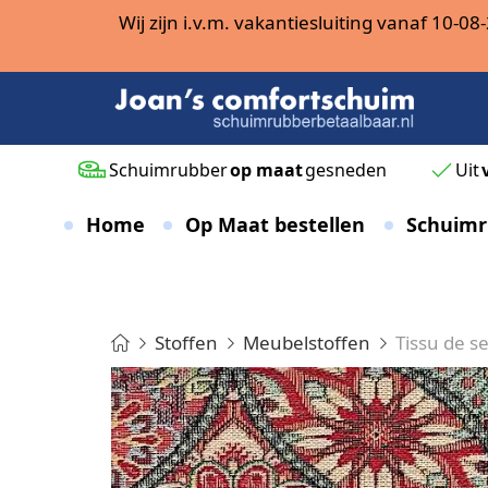
Wij zijn i.v.m. vakantiesluiting vanaf 10-
Schuimrubber
op maat
gesneden
Uit
Home
Op Maat bestellen
Schuimr
Stoffen
Meubelstoffen
Tissu de s