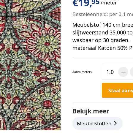
€
19,
95
/meter
Besteleenheid:
per 0.1 m
Meubelstof 140 cm breed
slijtweerstand 35.000 t
wasbaar op 30 graden.
materiaal Katoen 50% P
Aantal
meters
Staal aan
Bekijk meer
Meubelstoffen