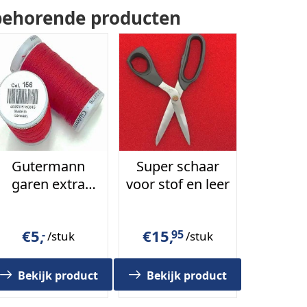
behorende producten
Gutermann
Super schaar
garen extra
voor stof en leer
sterk kleur 156
€
5,
€
15,
-
95
/stuk
/stuk
Bekijk product
Bekijk product