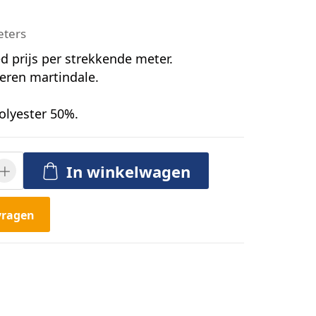
eters
 prijs per strekkende meter.
oeren martindale.
olyester 50%.
In winkelwagen
vragen