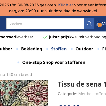
08-2026 t/m 30-08-2026 gesloten.
Klik hier
voor meer inform
dag, om 23:59 uur sluit deze dag de webwinkel
Mi
voorraad
leverbaar
Juiste prijs
kwaliteit verhoudin
ubber
Bekleding
Stoffen
Outdoor
Fi
One-Stop Shop voor Stofferen
ena 140 cm breed
Tissu de sena
Categorie:
Meubelstoffen