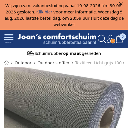
Wij zijn i.v.m. vakantiesluiting vanaf 10-08-2026 t/m 30-08-
2026 gesloten.
Klik hier
voor meer informatie. Woensdag 5
aug. 2026 laatste bestel dag, om 23:59 uur sluit deze dag de
webwinkel
0
MENU
Schuimrubber
op maat
gesneden
Outdoor
Outdoor stoffen
Textileen Licht grijs 100 c