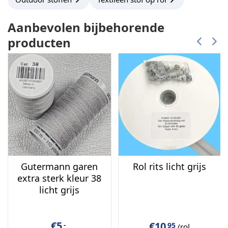
Aanbevolen bijbehorende
producten
Gutermann garen
Rol rits licht grijs
extra sterk kleur 38
licht grijs
€
5,
€
10,
-
95
/rol