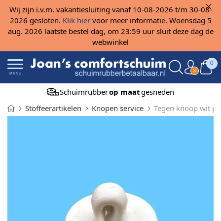
Wij zijn i.v.m. vakantiesluiting vanaf 10-08-2026 t/m 30-08-
2026 gesloten.
Klik hier
voor meer informatie. Woensdag 5
aug. 2026 laatste bestel dag, om 23:59 uur sluit deze dag de
webwinkel
0
MENU
Schuimrubber
op maat
gesneden
Stoffeerartikelen
Knopen service
Tegen knoop wit pl