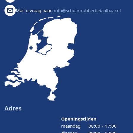
Mail u vraag naar:
info@schuimrubberbetaalbaar.nl
Adres
Openingstijden
maandag
08:00
-
17:00
dinsdag
08:00
-
17:00