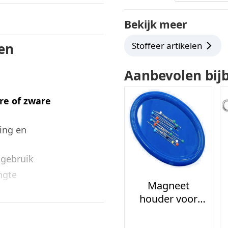
Bekijk meer
en
Stoffeer artikelen
Aanbevolen bij
re of zware
ling en
 gebruik
ngte
Magneet
houder voor
spelden