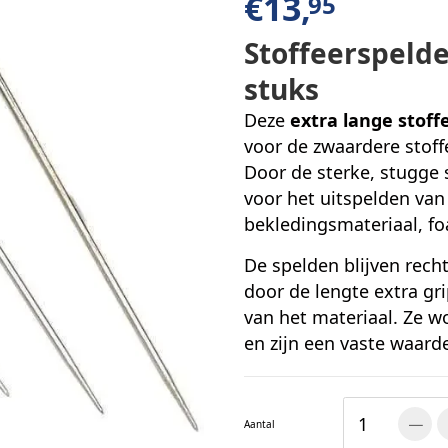
€
13,
95
Stoffeerspeld
stuks
Deze
extra lange stof
voor de zwaardere stoff
Door de sterke, stugge s
voor het uitspelden va
bekledingsmateriaal, f
De spelden blijven rech
door de lengte extra gri
van het materiaal. Ze 
en zijn een vaste waarde
Aantal