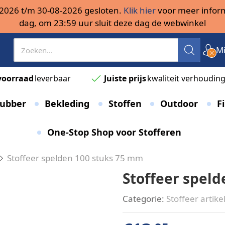
08-2026 t/m 30-08-2026 gesloten.
Klik hier
voor meer inform
dag, om 23:59 uur sluit deze dag de webwinkel
Mi
voorraad
leverbaar
Juiste prijs
kwaliteit verhoudin
ubber
Bekleding
Stoffen
Outdoor
Fi
One-Stop Shop voor Stofferen
Stoffeer spelden 100 stuks 75 mm
Stoffeer spel
Categorie:
Stoffeer artike