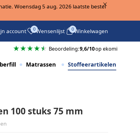
atie. Woensdag 5 aug. 2026 laatste bestel
0
0
jn account
Wensenlijst
Winkelwagen
g
Beoordeling:
9,6/10
op ekomi
berfill
Matrassen
Stoffeerartikelen
den 100 stuks 75 mm
len