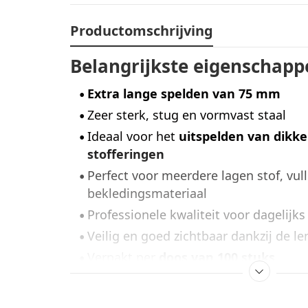
Productomschrijving
Belangrijkste eigenschapp
Extra lange spelden van 75 mm
Zeer sterk, stug en vormvast staal
Ideaal voor het
uitspelden van dikke
stofferingen
Perfect voor meerdere lagen stof, vul
bekledingsmateriaal
Professionele kwaliteit voor dagelijks
Veilig en goed zichtbaar dankzij de le
Verpakt per
doos van 100 stuks
Prijs per doosje