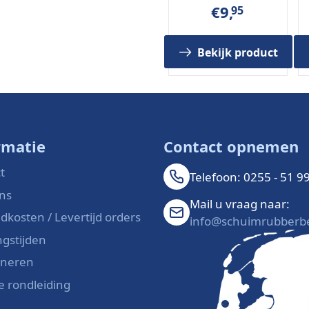
€
9,
95
Bekijk product
fering, interieurbouw,
rmatie
Contact opnemen
t
Telefoon: 0255 - 51 9
 standaard spelden
ns
Mail u vraag naar:
dkosten / Levertijd orders
info@schuimrubberbe
gstijden
rneren
le rondleiding
ateriaal