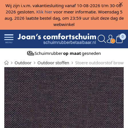
Wij zijn i.v.m. vakantiesluiting vanaf 10-08-2026 t/m 30-08-
2026 gesloten.
Klik hier
voor meer informatie. Woensdag 5
aug. 2026 laatste bestel dag, om 23:59 uur sluit deze dag de
webwinkel
0
MENU
Schuimrubber
op maat
gesneden
Outdoor
Outdoor stoffen
Stoere outdoorstof brown