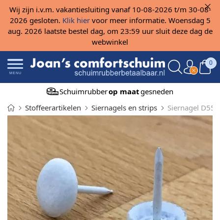
Wij zijn i.v.m. vakantiesluiting vanaf 10-08-2026 t/m 30-08-
2026 gesloten.
Klik hier
voor meer informatie. Woensdag 5
aug. 2026 laatste bestel dag, om 23:59 uur sluit deze dag de
webwinkel
0
MENU
Schuimrubber
op maat
gesneden
Stoffeerartikelen
Siernagels en strips
Siernagel D55