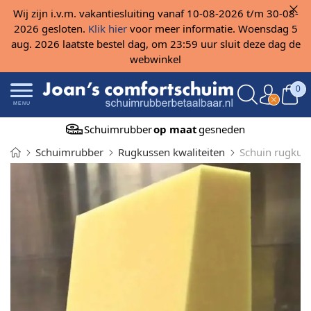
Wij zijn i.v.m. vakantiesluiting vanaf 10-08-2026 t/m 30-08-
2026 gesloten.
Klik hier
voor meer informatie. Woensdag 5
aug. 2026 laatste bestel dag, om 23:59 uur sluit deze dag de
webwinkel
0
MENU
Schuimrubber
op maat
gesneden
Schuimrubber
Rugkussen kwaliteiten
Schuin rugkus