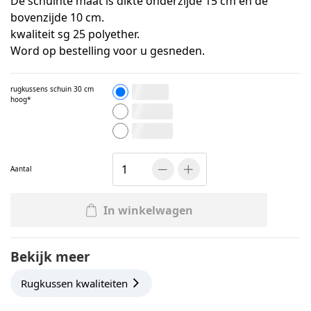
De schuinte maat is dikte onderzijde 15 cm en de
bovenzijde 10 cm.
kwaliteit sg 25 polyether.
Word op bestelling voor u gesneden.
rugkussens schuin 30 cm
50 cm lang
hoog
100 cm lang
150 cm lang
Aantal
In winkelwagen
Bekijk meer
Rugkussen kwaliteiten