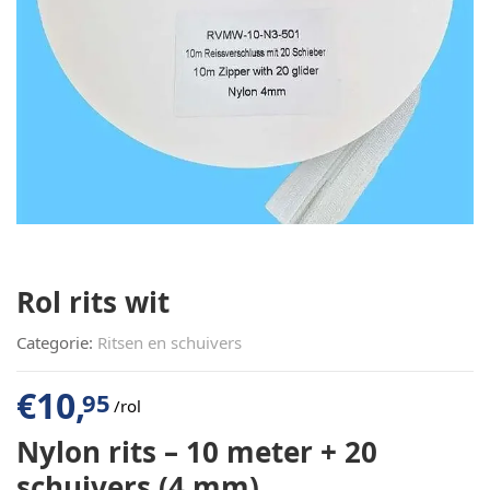
Rol rits wit
Categorie:
Ritsen en schuivers
€
10,
95
/rol
Nylon rits – 10 meter + 20
schuivers (4 mm)