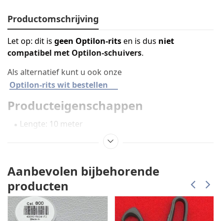
Productomschrijving
Let op: dit is
geen Optilon-rits
en is dus
niet
compatibel met Optilon-schuivers
.
Als alternatief kunt u ook onze
Optilon-rits wit bestellen
Producteigenschappen
Lengte: 10 meter
Inclusief: 20 nylon schuivers
Breedte: 4 mm
Kleur: diverse kleuren beschikbaar
Aanbevolen bijbehorende
Soepel lopend, ideaal voor kussens, hoezen en
producten
stoffeerprojecten
Eenvoudig zelf op maat te knippen