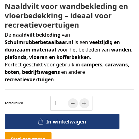
Naaldvilt voor wandbekleding en
vloerbedekking – ideaal voor
recreatievoertuigen
De
naaldvilt bekleding
van
Schuimrubberbetaalbaar.nl
is een
veelzijdig en
duurzaam materiaal
voor het bekleden van
wanden,
plafonds, vloeren en kofferbakken
.
Perfect geschikt voor gebruik in
campers, caravans,
boten, bedrijfswagens
en andere
recreatievoertuigen
.
Aantal
rollen
In winkelwagen
Staal aanvragen