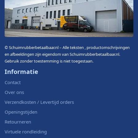
IJmuiden
.
Hier vindt u een ruim assortiment
naaldvilt,
schuimrubber en stoffeermaterialen
voor camper,
boot en woning.
© Schuimrubberbetaalbaar.nl – Alle teksten , productomschrijvingen
en afbeeldingen zijn eigendom van Schuimrubberbetaalbaar.nl.
Gebruik zonder toestemming is niet toegestaan.
Informatie
Contact
Over ons
Verzendkosten / Levertijd orders
Openingstijden
Retourneren
Virtuele rondleiding