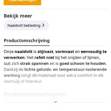
Bekijk meer
Naaldvilt bekleding
Productomschrijving
Onze
naaldvilt
is
slijtvast
,
vormvast
en
eenvoudig te
verwerken
. Het
rafelt niet
bij het snijden of lijmen,
laat zich
strak spannen
en is
goed schoon te houden
.
Dankzij de
lichte geluids- en temperatuur-isolerende
werking
zorgt dit materiaal voor extra comfort in elk
voertuig of interieur.
Producteigenschappen
Breedte:
200 cm
Dikte:
ca. 3,5 mm