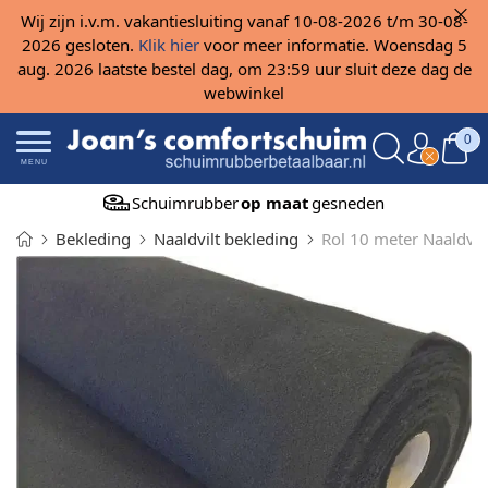
Wij zijn i.v.m. vakantiesluiting vanaf 10-08-2026 t/m 30-08-
2026 gesloten.
Klik hier
voor meer informatie. Woensdag 5
aug. 2026 laatste bestel dag, om 23:59 uur sluit deze dag de
webwinkel
0
MENU
Schuimrubber
op maat
gesneden
Bekleding
Naaldvilt bekleding
Rol 10 meter Naaldvi