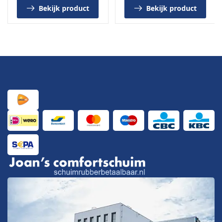
Bekijk product
Bekijk product
gelijkmatige hechting.
Brengt u liever met de kwast aan? Gebruik dan onze
Saba contactlijm
.
Beide lijmen zijn geschikt voor
2 à 3 m² per
verpakking
en dienen
aan beide zijden
te worden
aangebracht voor een sterke verbinding.
Bestelinformatie
Leverbaar
per meter
of
per rol van 10 meter
Bestellingen van meerdere meters worden
aan één
stuk geleverd
(max. 15 m i.v.m. verzending)
Knipstaal
verkrijgbaar om kleur en kwaliteit te
beoordelen
Bezoek onze showroom in IJmuiden
Wilt u de kleur en structuur eerst bekijken?
Kom dan langs in onze
winkel en showroom in