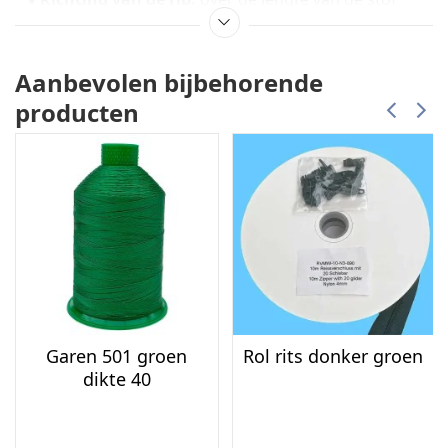
Prijs:
per strekkende meter
Knipstaal:
op aanvraag verkrijgbaar
Aanbevolen bijbehorende
Toepassing
producten
Bekleding van stoelen, banken en hockers
Panelen, bedachterwanden en kussens
Geschikt voor zowel huiselijk als projectmatig
gebruik
Onderhoud
De stof is onderhoudsvriendelijk en eenvoudig te
reinigen op
30 graden
.
Strijk bij voorkeur licht met de vleug mee voor behoud
Garen 501 groen
Rol rits donker groen
van structuur en glans.
dikte 40
Showroom in IJmuiden
U kunt de Ribcord meubelstof bekijken en voelen in