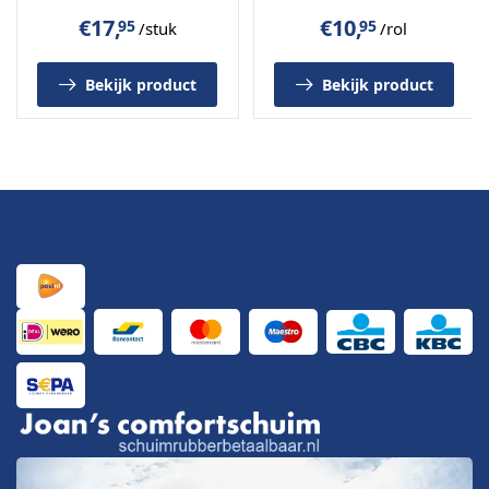
onze
showroom in IJmuiden
, nabij
Haarlem en
€
17,
€
10,
95
95
/stuk
/rol
Amsterdam
.
Hier zijn alle
meubelstoffen, schuimen en
Bekijk product
Bekijk product
stoffeerartikelen
op voorraad.
Uiteraard kunt u de stof ook
online bestellen
via
Schuimrubberbetaalbaar.nl
.
Belangrijk
Ribcord meubelstof, 100 % polyester
140 cm breed, 100.000 Martindale
Warme rib met vleug
Prijs per strekkende meter
Knipstaal verkrijgbaar
Online te bestellen of af te halen in IJmuiden