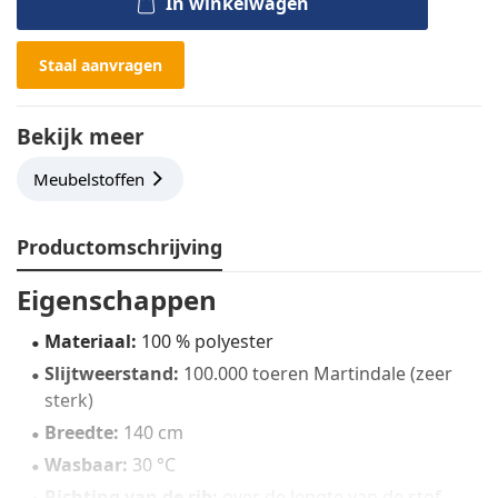
In winkelwagen
Staal aanvragen
Bekijk meer
Meubelstoffen
Productomschrijving
Eigenschappen
Materiaal:
100 % polyester
Slijtweerstand:
100.000 toeren Martindale (zeer
sterk)
Breedte:
140 cm
Wasbaar:
30 °C
Richting van de rib:
over de lengte van de stof