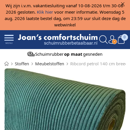
Wij zijn i.v.m. vakantiesluiting vanaf 10-08-2026 t/m 30-08-
2026 gesloten.
Klik hier
voor meer informatie. Woensdag 5
aug. 2026 laatste bestel dag, om 23:59 uur sluit deze dag de
webwinkel
0
MENU
Schuimrubber
op maat
gesneden
Stoffen
Meubelstoffen
Ribcord petrol 140 cm breed