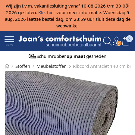
Wij zijn i.v.m. vakantiesluiting vanaf 10-08-2026 t/m 30-08-
2026 gesloten.
Klik hier
voor meer informatie. Woensdag 5
aug. 2026 laatste bestel dag, om 23:59 uur sluit deze dag de
webwinkel
0
MENU
Schuimrubber
op maat
gesneden
Stoffen
Meubelstoffen
Ribcord Antraciet 140 cm bre