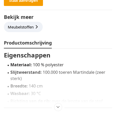
Staal aanvragen
Bekijk meer
Meubelstoffen
Productomschrijving
Eigenschappen
Materiaal:
100 % polyester
Slijtweerstand:
100.000 toeren Martindale (zeer
sterk)
Breedte:
140 cm
Wasbaar:
30 °C
Richting van de rib:
over de lengte van de stof
Prijs:
per strekkende meter
Knipstaal:
op aanvraag verkrijgbaar