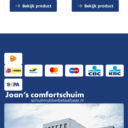
Hier zijn alle
meubelstoffen, schuimen en
Bekijk product
Bekijk product
stoffeerartikelen
op voorraad.
Uiteraard kunt u de stof ook
online bestellen
via
Schuimrubberbetaalbaar.nl
.
Belangrijk
Ribcord meubelstof, 100 % polyester
140 cm breed, 100.000 Martindale
Warme rib met vleug
Prijs per strekkende meter
Knipstaal verkrijgbaar
Online te bestellen of af te halen in IJmuiden