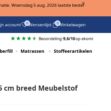
atie. Woensdag 5 aug. 2026 laatste bestel
0
0
jn account
Wensenlijst
Winkelwagen
g
Beoordeling:
9,6/10
op ekomi
berfill
Matrassen
Stoffeerartikelen
5 cm breed Meubelstof