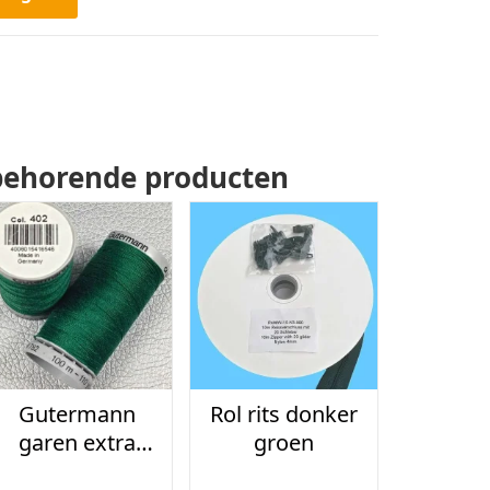
behorende producten
Gutermann
Rol rits donker
garen extra
groen
sterk kleur 402