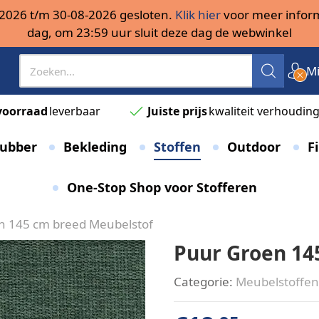
08-2026 t/m 30-08-2026 gesloten.
Klik hier
voor meer inform
dag, om 23:59 uur sluit deze dag de webwinkel
Mi
voorraad
leverbaar
Juiste prijs
kwaliteit verhoudin
ubber
Bekleding
Stoffen
Outdoor
Fi
One-Stop Shop voor Stofferen
n 145 cm breed Meubelstof
Puur Groen 14
Categorie:
Meubelstoffen