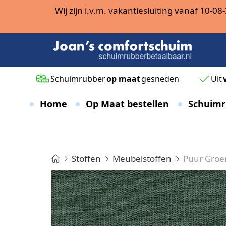
Wij zijn i.v.m. vakantiesluiting vanaf 10-
Schuimrubber
op maat
gesneden
Uit
Home
Op Maat bestellen
Schuimr
Stoffen
Meubelstoffen
Puur Groe