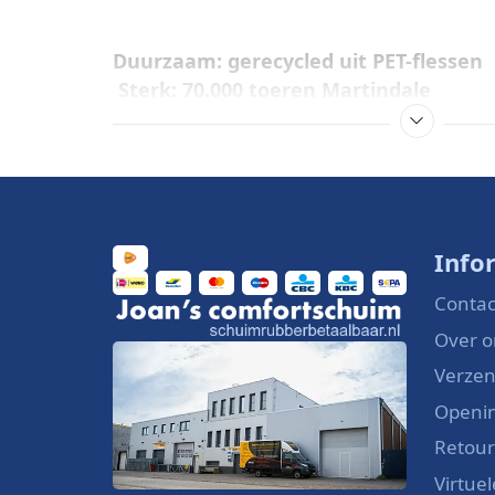
Duurzaam: gerecycled uit PET-flessen
Sterk: 70.000 toeren Martindale
Zacht en comfortabel
Breedte 145 cm – wasbaar op 30 °C
Perfect voor meubels, kussens en stof
Bezoek onze
showroom in IJmuiden
of 
Info
Schumrubberbetaalbaar.nl
Contac
Over o
Verzen
Openin
Retou
Virtue