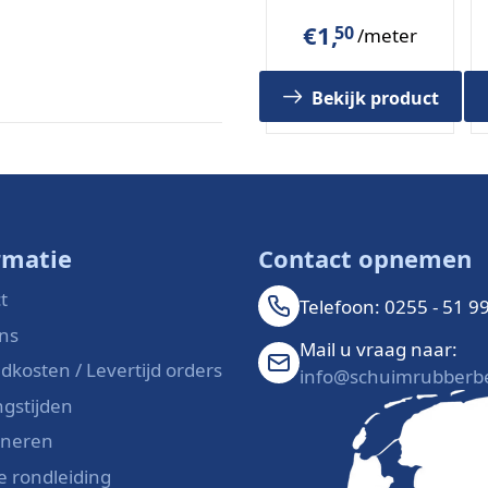
€
1,
50
/meter
Bekijk product
feringen
bestel direct online bij
rmatie
Contact opnemen
t
Telefoon: 0255 - 51 9
ns
Mail u vraag naar:
dkosten / Levertijd orders
info@schuimrubberbe
gstijden
rneren
le rondleiding