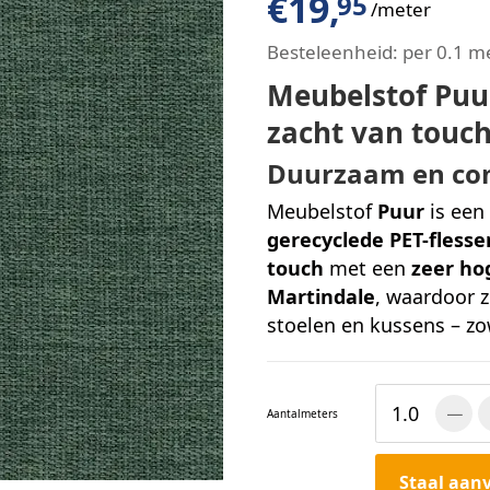
€
19,
95
/meter
Besteleenheid:
per 0.1 m
Meubelstof Puur
zacht van touc
Duurzaam en com
Meubelstof
Puur
is een
gerecyclede PET-flesse
touch
met een
zeer hog
Martindale
, waardoor z
stoelen en kussens – zow
Aantal
meters
Staal aan