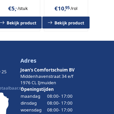
groen
€
5,
€
10,
-
95
/stuk
/rol
Bekijk product
Bekijk product
Adres
Joan's Comfortschuim BV
9 25
Middenhavenstraat 34 e/f
1976 CL IJmuiden
taalbaar.nl
Openingstijden
maandag
08:00
-
17:00
dinsdag
08:00
-
17:00
woensdag
08:00
-
17:00