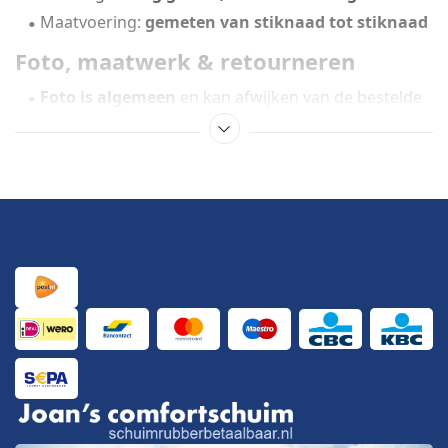
Maatvoering:
gemeten van stiknaad tot stiknaad
Foto, maatwerk & retourneren
Foto is algemeen
en kan afwijken van de bestelde
maat.
Poefvullingen worden op bestelling gemaakt
niet retourneerbaar
.
Staat uw maat er niet bij
Wij maken hem voor u.
Stuur een e-mail met de gewenste maat voor een
vrijblijvende offerte
.
Verkrijgbaarheid
Online te bestellen en
ook af te halen in onze winkel
en showroom in IJmuiden
.