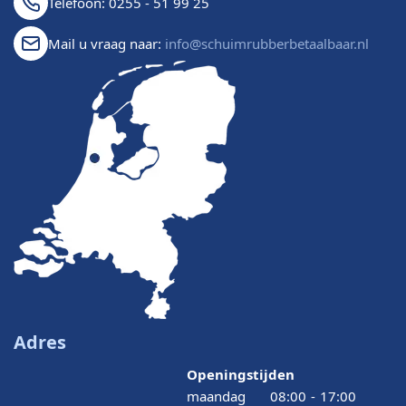
Telefoon: 0255 - 51 99 25
Mail u vraag naar:
info@schuimrubberbetaalbaar.nl
Adres
Openingstijden
maandag
08:00
-
17:00