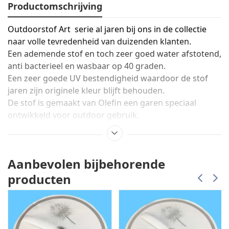
Productomschrijving
Outdoorstof Art serie al jaren bij ons in de collectie
naar volle tevredenheid van duizenden klanten.
Een ademende stof en toch zeer goed water afstotend,
anti bacterieel en wasbaar op 40 graden.
Een zeer goede UV bestendigheid waardoor de stof
jaren zijn originele kleur blijft behouden.
De stof is gemaakt van Olefin een garen speciaal
ontwikkeld voor outdoor gebruik.
De zeer voordelige breedte van 140 cm is zeer goed
bruikbaar voor tuin kussens.
Prijs kwaliteit verhouding steekt deze stof met kop en
Aanbevolen bijbehorende
schouders boven de concurrentie uit.
Een stof met body die zeer goed op een huishoud
producten
naaimachine te verwerken is liefst een zo dun
mogelijke naald gebruiken.
Stof niet in de wasdroger doen en niet strijken even
aan de waslijn ,is zeer snel droog.