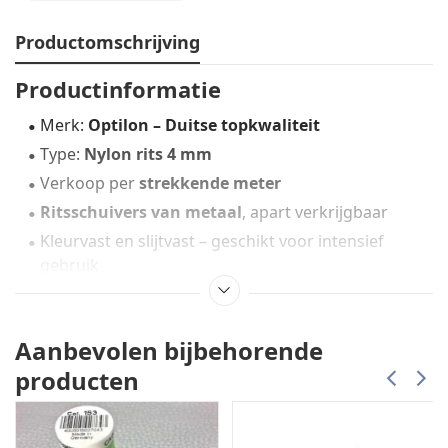
Productomschrijving
Productinformatie
Merk:
Optilon – Duitse topkwaliteit
Type:
Nylon rits 4 mm
Verkoop per
strekkende meter
Ritsschuivers van metaal
, apart verkrijgbaar
Kleurvast en slijtvast – geschikt voor intensief
gebruik
Handige service
Bestelt u de
rits én de schuivers
tegelijk, dan
zetten
Aanbevolen bijbehorende
wij de schuivers gratis voor u op
.
producten
Zakelijke klanten plaatsen de schuivers zelf.
Toepassing