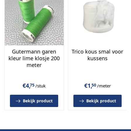
Geschikt voor:
Zit- en rugkussens
Boot- en caravankussens
Meubel- en stoffeerprojecten
Decoratieve hoezen en bekleding
Gutermann garen
Trico kous smal voor
Bestel online
bij
Schuimrubberbetaalbaar.nl
of bezoek
kleur lime klosje 200
kussens
onze
showroom in IJmuiden
voor advies en
meter
bijpassende rits- en stoffeeraccessoires.
€
4,
€
1,
75
50
/stuk
/meter
Bekijk product
Bekijk product