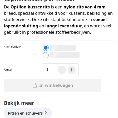
De
Optilon kussenrits
is een
nylon rits van 4 mm
breed, speciaal ontwikkeld voor kussens, bekleding en
stoffeerwerk. Deze rits staat bekend om zijn
soepel
lopende sluiting
en
lange levensduur
, en wordt veel
gebruikt in professionele stoffeerbedrijven.
4mm optilon
4 mm rits per meter
4 mm schuiver per stuk
Aantal
In winkelwagen
Bekijk meer
Ritsen en schuivers