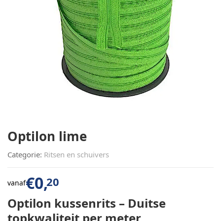
Optilon lime
Categorie:
Ritsen en schuivers
€
0,
20
vanaf
Optilon kussenrits – Duitse
topkwaliteit per meter