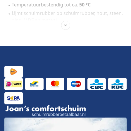
Temperatuurbestendig tot ca.
50 °C
Lijmt schuimrubber op schuimrubber, hout, steen,
gips, MDF en metaal
Flexibele, kleurloze lijmnaad
Verbruik: ±
2–3 m² per bus
Professionele kwaliteit
Ook verkrijgbaar in onze
showroom in IJmuiden
Bezoek onze showroom of bestel eenvoudig online via
Schuimrubberbetaalbaar.nl