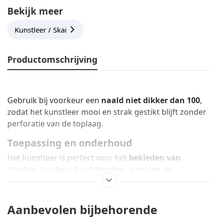
Bekijk meer
Kunstleer / Skai
Productomschrijving
Gebruik bij voorkeur een
naald niet dikker dan 100
,
zodat het kunstleer mooi en strak gestikt blijft zonder
perforatie van de toplaag.
Toepassing en onderhoud
Het kunstleer is perfect voor het
bekleden van
stoelen, banken, hoofdborden, panelen en
decoratieve projecten
binnenshuis.
Let op: dit materiaal is
niet geschikt voor
buitengebruik (outdoor)
.
Aanbevolen bijbehorende