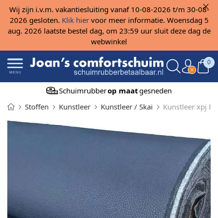
Wij zijn i.v.m. vakantiesluiting vanaf 10-08-2026 t/m 30-08-
2026 gesloten.
Klik hier
voor meer informatie. Woensdag 5
aug. 2026 laatste bestel dag, om 23:59 uur sluit deze dag de
webwinkel
0
MENU
Schuimrubber
op maat
gesneden
Stoffen
Kunstleer
Kunstleer / Skai
Kunstleer xpj 8