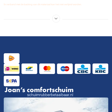
In verband met de backing van dit materiaal kan het niet verlijmd worden.
Dit betreft een binnen kwaliteit u kunt dit niet outdoor
gebruiken daar het een lage uv bestendigheid heeft.
U kunt van dit materiaal een knipstaal bestellen.
Geen agressieve schoonmaak middelen gebruiken.