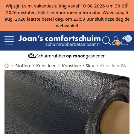
Wij zijn i.v.m. vakantiesluiting vanaf 10-08-2026 t/m 30-08-
2026 gesloten.
Klik hier
voor meer informatie. Woensdag 5
aug. 2026 laatste bestel dag, om 23:59 uur sluit deze dag de
webwinkel
0
MENU
Schuimrubber
op maat
gesneden
Stoffen
Kunstleer
Kunstleer / Skai
Kunstleer Black