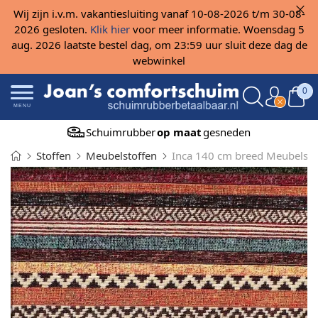
Wij zijn i.v.m. vakantiesluiting vanaf 10-08-2026 t/m 30-08-
2026 gesloten.
Klik hier
voor meer informatie. Woensdag 5
aug. 2026 laatste bestel dag, om 23:59 uur sluit deze dag de
webwinkel
0
MENU
Schuimrubber
op maat
gesneden
Stoffen
Meubelstoffen
Inca 140 cm breed Meubelsto