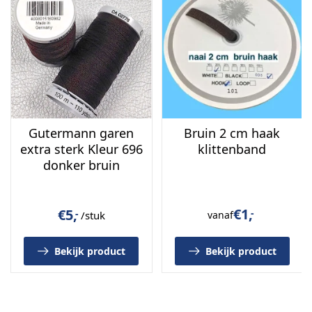
echt te bekijken of
bestel direct per strekkende meter
in de webshop.
Gutermann garen
Bruin 2 cm haak
extra sterk Kleur 696
klittenband
donker bruin
€
1,
€
5,
-
-
/stuk
vanaf
Bekijk product
Bekijk product