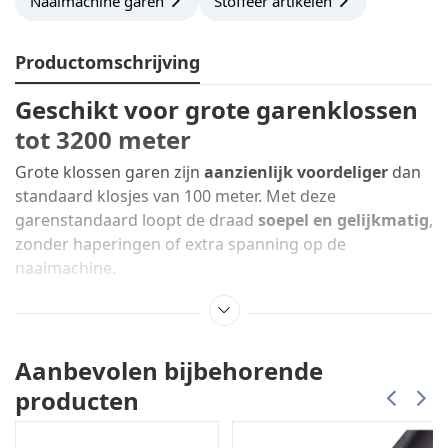
Naaimachine garen
Stoffeer artikelen
Productomschrijving
Geschikt voor grote garenklossen
tot 3200 meter
Grote klossen garen zijn
aanzienlijk voordeliger
dan
standaard klosjes van 100 meter. Met deze
garenstandaard loopt de draad
soepel en gelijkmatig
,
zonder haperingen of extra spanning op de
naaimachine.
Voordelen van een losse
garenstandaard
Aanbevolen bijbehorende
Geschikt voor
grote industriële en
producten
huishoudklossen
Betere draadgeleiding
en gelijkmatige afwikkeling