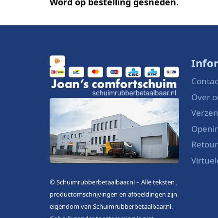
Word op bestelling gesneden.
Info
Contac
Over o
Verzen
Openin
Retou
Virtue
© Schuimrubberbetaalbaar.nl – Alle teksten ,
productomschrijvingen en afbeeldingen zijn
eigendom van Schuimrubberbetaalbaar.nl.