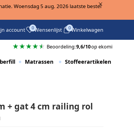
atie. Woensdag 5 aug. 2026 laatste bestel
0
0
jn account
Wensenlijst
Winkelwagen
g
Beoordeling:
9,6/10
op ekomi
berfill
Matrassen
Stoffeerartikelen
 + gat 4 cm railing rol
l