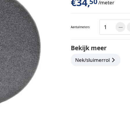
€
34,
50
/meter
Aantal
meters
Bekijk meer
Nek/sluimerrol