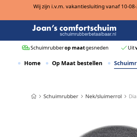
Wij zijn i.v.m. vakantiesluiting vanaf 10-
Schuimrubber
op maat
gesneden
Uit
Home
Op Maat bestellen
Schuimr
Schuimrubber
Nek/sluimerrol
Dia