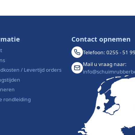
rmatie
Contact opnemen
t
Telefoon: 0255 - 51 9
ns
Mail u vraag naar:
dkosten / Levertijd orders
info@schuimrubberbe
gstijden
rneren
le rondleiding