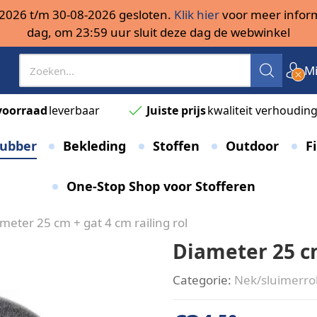
08-2026 t/m 30-08-2026 gesloten.
Klik hier
voor meer inform
dag, om 23:59 uur sluit deze dag de webwinkel
Mi
voorraad
leverbaar
Juiste prijs
kwaliteit verhoudin
ubber
Bekleding
Stoffen
Outdoor
Fi
One-Stop Shop voor Stofferen
meter 25 cm + gat 4 cm railing rol
Diameter 25 cm
Categorie:
Nek/sluimerro