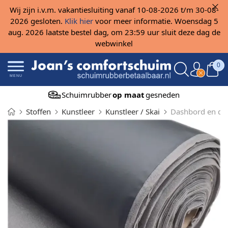
Wij zijn i.v.m. vakantiesluiting vanaf 10-08-2026 t/m 30-08-
2026 gesloten.
Klik hier
voor meer informatie. Woensdag 5
aug. 2026 laatste bestel dag, om 23:59 uur sluit deze dag de
webwinkel
0
MENU
Schuimrubber
op maat
gesneden
Stoffen
Kunstleer
Kunstleer / Skai
Dashbord en deu