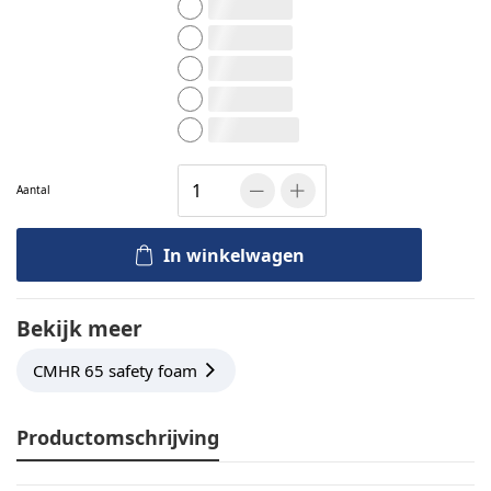
6 cm (+€210,00)
7 cm (+€245,00)
8 cm (+€280,00)
9 cm (+€315,00)
10 cm (+€350,00)
Aantal
In winkelwagen
Bekijk meer
CMHR 65 safety foam
Productomschrijving