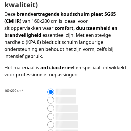
kwaliteit)
Deze
brandvertragende koudschuim plaat SG65
(CMHR)
van 160x200 cm is ideaal voor
zit oppervlakken waar
comfort, duurzaamheid en
brandveiligheid
essentieel zijn. Met een stevige
hardheid (KPA 8) biedt dit schuim langdurige
ondersteuning en behoudt het zijn vorm, zelfs bij
intensief gebruik.
Het materiaal is
anti-bacterieel
en speciaal ontwikkeld
voor professionele toepassingen.
160x200 cm
1 cm (+€35,00)
2 cm (+€70,00)
3 cm (+€105,00)
4 cm (+€140,00)
5 cm (+€175,00)