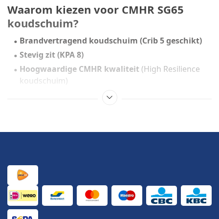
Waarom kiezen voor CMHR SG65
koudschuim?
Brandvertragend koudschuim (Crib 5 geschikt)
Stevig zit (KPA 8)
Hoogwaardige CMHR kwaliteit
(High Resilience
koudschuim)
Anti-bacterieel en hygiënisch
Zeer duurzaam en veerkrachtig
Perfect voor
koudschuim op maat projecten
Toepassingen van brandvertragend
schuim 160x200 cm
Deze grotere schuimplaat is bijzonder geschikt voor:
Grote zitkussens en lounge banken
Horeca interieur en projectinrichting