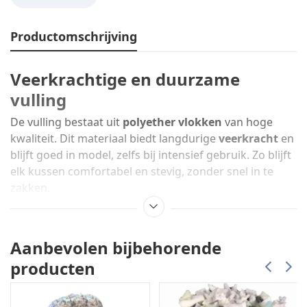
Productomschrijving
Veerkrachtige en duurzame
vulling
De vulling bestaat uit
polyether vlokken
van hoge
kwaliteit. Dit materiaal biedt langdurige
veerkracht
en
blijft goed in model, zelfs bij intensief gebruik. Zo blijft
elk kussen comfortabel en stevig, zonder snel in te
zakken.
Praktische hoes met ritssluiting
Elk kussen is voorzien van een
non-woven witte hoes
Aanbevolen bijbehorende
met vulrits
, zodat u eenvoudig de
vulling kunt
producten
aanpassen
aan de gewenste hardheid of volume. Dit
maakt deze opvulkussens niet alleen praktisch, maar
ook
herbruikbaar
en
duurzaam
in gebruik.