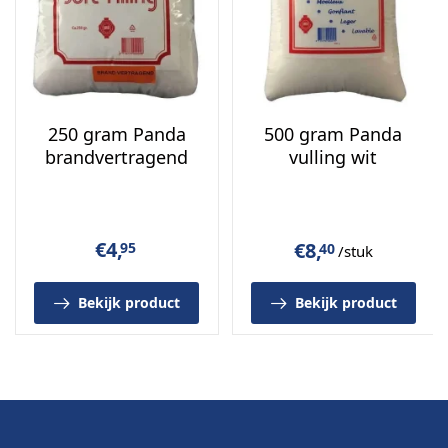
fiberfill
om dit te voorkomen.
Ook verkrijgbaar en af te halen in de
winkel en
showroom van Schuimrubberbetaalbaar in
IJmuiden
.
250 gram Panda
500 gram Panda
brandvertragend
vulling wit
€
4,
€
8,
95
40
/stuk
Bekijk product
Bekijk product