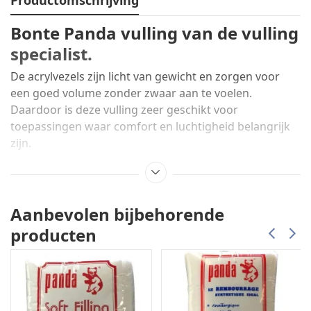
Bonte Panda vulling van de vulling
specialist.
De acrylvezels zijn licht van gewicht en zorgen voor
een goed volume zonder zwaar aan te voelen.
Daardoor is deze vulling zeer geschikt voor
toepassingen waar comfort en luchtigheid belangrijk
zijn.
Panda® Bonte Acrylvulling is
zacht, duurzaam en
hypoallergeen
, behoudt zijn vorm ook na langdurig
gebruik en is veilig te gebruiken in huiselijke en
Aanbevolen bijbehorende
professionele omgevingen.
producten
Bij gebruik in
witte of lichte hoezen
kan de bonte
kleur van het vulmateriaal licht doorschijnen. In dat
geval is de
witte Panda-vulling
een beter alternatief,
of gebruik een
niet-doorschijnende hoes
of een laag